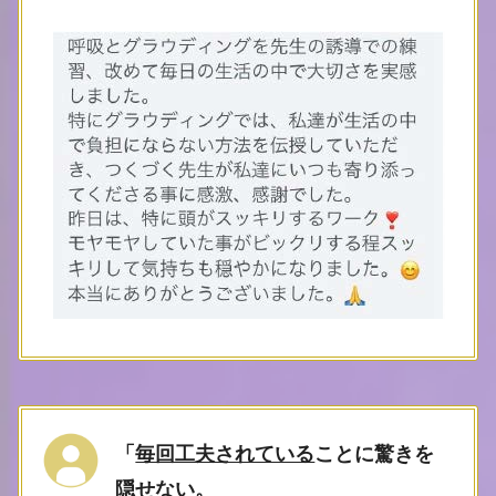
「
毎回工夫されている
ことに驚きを
隠せない。