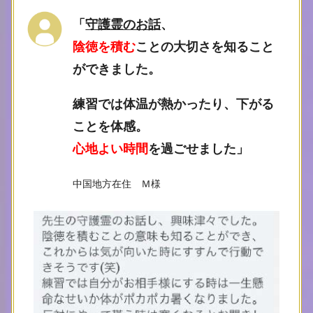
「
守護霊のお話
、
陰徳を積む
ことの大切さを知ること
ができました。
練習では体温が熱かったり、下がる
ことを体感。
心地よい時間
を過ごせました
」
中国地方在住 Ｍ様