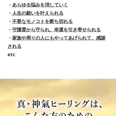
・
あらゆる悩みを消していく
・
人生の願いを叶えられる
・
不要なモノコトを断ち切れる
・
守護霊から守られ、幸運を引き寄せられる
・
家族や周りの人にもやってあげられて、感謝
される
etc