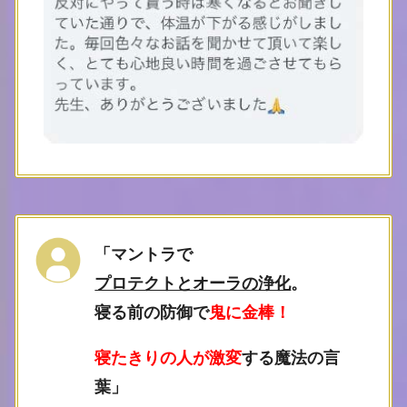
「マントラで
プロテクトとオーラの浄化
。
寝る前の防御で
鬼に金棒！
寝たきりの人が激変
する魔法の言
葉
」