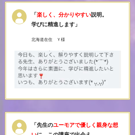
「
楽しく、分かりやすい
説明。
学びに精進します
」
北海道在住 Ｙ様
「先生の
ユーモアで優しく親身な想
い
に、この講座で出会え