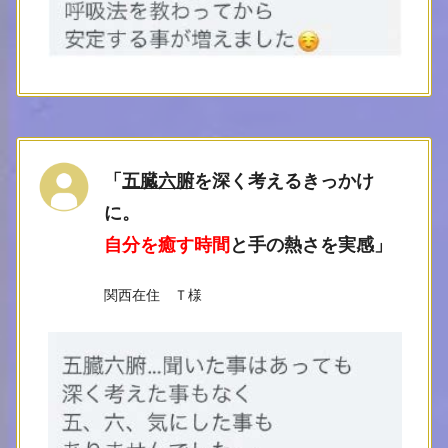
「
五臓六腑
を深く考えるきっかけ
に。
自分を癒す時間
と手の熱さを実感
」
関西在住 Ｔ様