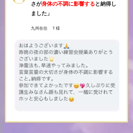
さが
身体の不調に影響する
と納得し
ました
」
九州在住 Ｔ様