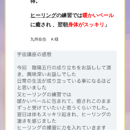
得。
ヒーリング
の練習では
暖かいベール
に癒され 、翌朝
身体がスッキリ
」
九州在住 Ｋ様