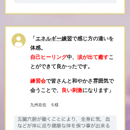
「
エネルギー練習
で感じ方の違いを
体感。
自己ヒーリング
中、
涙が出て癒す
こ
とができて良かったです。
練習会
で皆さんと和やかさ雰囲気で
会うことで、
良い刺激
になります
」
九州在住 Ｓ様